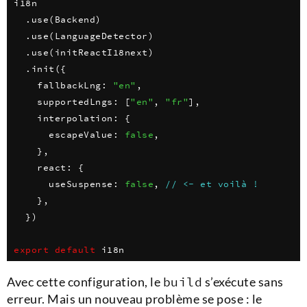
i18n

.
use
(
Backend
)
.
use
(
LanguageDetector
)
.
use
(
initReactI18next
)
.
init
(
{
fallbackLng
:
"en"
,
supportedLngs
:
[
"en"
,
"fr"
]
,
interpolation
:
{
escapeValue
:
false
,
}
,
react
:
{
useSuspense
:
false
,
// <- et voilà !
}
,
}
)
export
default
 i18n
Avec cette configuration, le
build
s’exécute sans
erreur. Mais un nouveau problème se pose : le