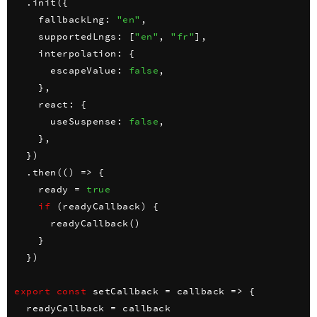
.
init
(
{
fallbackLng
:
"en"
,
supportedLngs
:
[
"en"
,
"fr"
]
,
interpolation
:
{
escapeValue
:
false
,
}
,
react
:
{
useSuspense
:
false
,
}
,
}
)
.
then
(
(
)
=>
{
    ready 
=
true
if
(
readyCallback
)
{
readyCallback
(
)
}
}
)
export
const
setCallback
=
callback
=>
{
  readyCallback 
=
 callback
