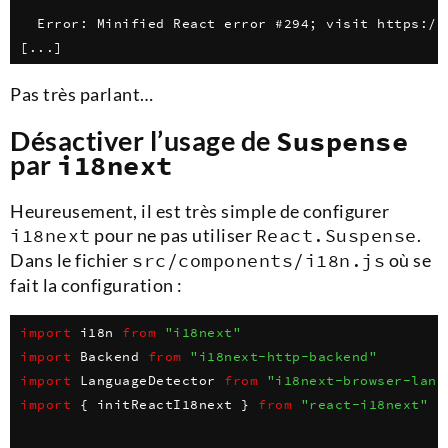
  Error: Minified React error #294; visit https://
[...]
Pas très parlant…
Désactiver l’usage de
Suspense
par
i18next
Heureusement, il est très simple de configurer
i18next
pour ne pas utiliser
React.Suspense
.
Dans le fichier
src/components/i18n.js
où se
fait la configuration :
import
 i18n 
from
"i18next"
import
 Backend 
from
"i18next-http-backend"
import
 LanguageDetector 
from
"i18next-browser-lang
import
{
 initReactI18next 
}
from
"react-i18next"