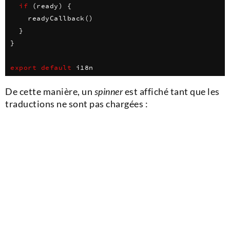
if
(
ready
)
{
readyCallback
(
)
}
}
export
default
 i18n
De cette manière, un
spinner
est affiché tant que les
traductions ne sont pas chargées :