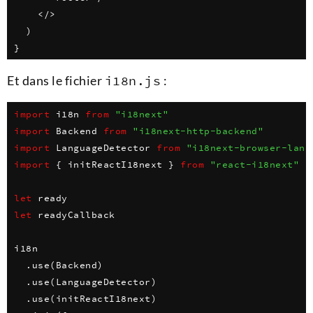
<
/
>
)
}
Et dans le fichier
i18n.js
:
import
 i18n 
from
"i18next"
import
 Backend 
from
"i18next-http-backend"
import
 LanguageDetector 
from
"i18next-browser-lang
import
{
 initReactI18next 
}
from
"react-i18next"
let
let
 readyCallback

i18n

.
use
(
Backend
)
.
use
(
LanguageDetector
)
.
use
(
initReactI18next
)