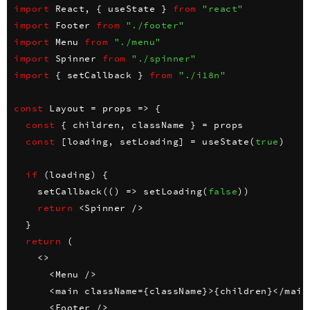
import
 React
,
{
 useState 
}
from
"react"
import
 Footer 
from
"./footer"
import
 Menu 
from
"./menu"
import
 Spinner 
from
"./spinner"
import
{
 setCallback 
}
from
"./i18n"
const
Layout
=
props
=>
{
const
{
 children
,
 className 
}
=
 props

const
[
loading
,
 setLoading
]
=
useState
(
true
)
if
(
loading
)
{
setCallback
(
(
)
=>
setLoading
(
false
)
)
return
<
Spinner 
/
>
}
return
(
<
>
<
Menu 
/
>
<
main className
=
{
className
}
>
{
children
}
<
/
main
<
Footer 
/
>